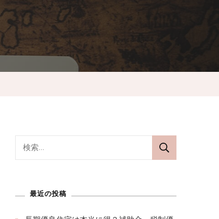
検
索:
最近の投稿