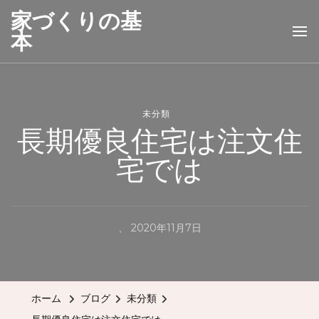
家づくりの基
本
未分類
長期優良住宅は注文住
宅では
、
2020年11月7日
ホーム
ブログ
未分類